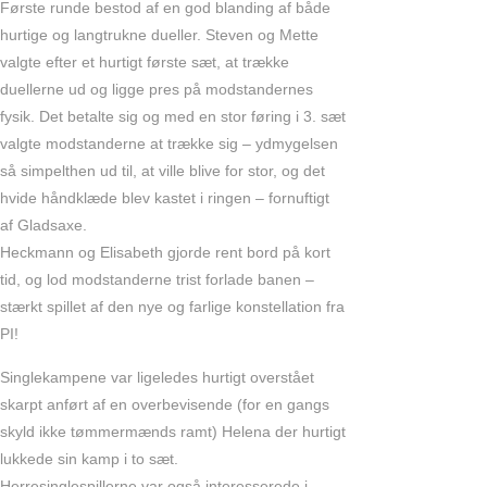
Første runde bestod af en god blanding af både
hurtige og langtrukne dueller. Steven og Mette
valgte efter et hurtigt første sæt, at trække
duellerne ud og ligge pres på modstandernes
fysik. Det betalte sig og med en stor føring i 3. sæt
valgte modstanderne at trække sig – ydmygelsen
så simpelthen ud til, at ville blive for stor, og det
hvide håndklæde blev kastet i ringen – fornuftigt
af Gladsaxe.
Heckmann og Elisabeth gjorde rent bord på kort
tid, og lod modstanderne trist forlade banen –
stærkt spillet af den nye og farlige konstellation fra
PI!
Singlekampene var ligeledes hurtigt overstået
skarpt anført af en overbevisende (for en gangs
skyld ikke tømmermænds ramt) Helena der hurtigt
lukkede sin kamp i to sæt.
Herresinglespillerne var også interesserede i