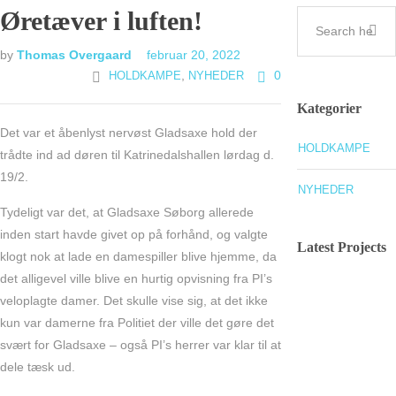
Øretæver i luften!
by
Thomas Overgaard
februar 20, 2022
,
0
HOLDKAMPE
NYHEDER
Kategorier
Det var et åbenlyst nervøst Gladsaxe hold der
HOLDKAMPE
trådte ind ad døren til Katrinedalshallen lørdag d.
19/2.
NYHEDER
Tydeligt var det, at Gladsaxe Søborg allerede
inden start havde givet op på forhånd, og valgte
Latest Projects
klogt nok at lade en damespiller blive hjemme, da
det alligevel ville blive en hurtig opvisning fra PI’s
veloplagte damer. Det skulle vise sig, at det ikke
kun var damerne fra Politiet der ville det gøre det
svært for Gladsaxe – også PI’s herrer var klar til at
dele tæsk ud.