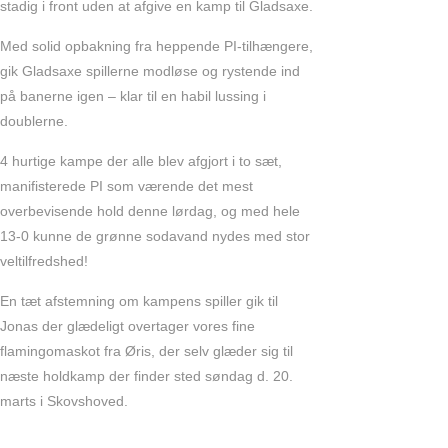
stadig i front uden at afgive en kamp til Gladsaxe.
Med solid opbakning fra heppende PI-tilhængere,
gik Gladsaxe spillerne modløse og rystende ind
på banerne igen – klar til en habil lussing i
doublerne.
4 hurtige kampe der alle blev afgjort i to sæt,
manifisterede PI som værende det mest
overbevisende hold denne lørdag, og med hele
13-0 kunne de grønne sodavand nydes med stor
veltilfredshed!
En tæt afstemning om kampens spiller gik til
Jonas der glædeligt overtager vores fine
flamingomaskot fra Øris, der selv glæder sig til
næste holdkamp der finder sted søndag d. 20.
marts i Skovshoved.