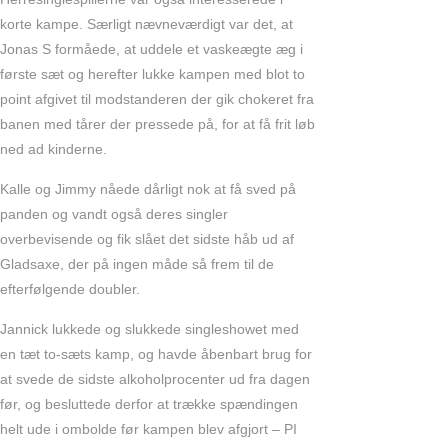
korte kampe. Særligt nævneværdigt var det, at
Jonas S formåede, at uddele et vaskeægte æg i
første sæt og herefter lukke kampen med blot to
point afgivet til modstanderen der gik chokeret fra
banen med tårer der pressede på, for at få frit løb
ned ad kinderne.
Kalle og Jimmy nåede dårligt nok at få sved på
panden og vandt også deres singler
overbevisende og fik slået det sidste håb ud af
Gladsaxe, der på ingen måde så frem til de
efterfølgende doubler.
Jannick lukkede og slukkede singleshowet med
en tæt to-sæts kamp, og havde åbenbart brug for
at svede de sidste alkoholprocenter ud fra dagen
før, og besluttede derfor at trække spændingen
helt ude i ombolde før kampen blev afgjort – PI