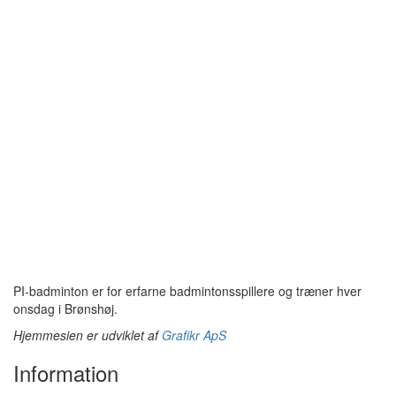
Åbningstider
Man – fre: 08:00 – 22:00
Telephone
(+45) 23 63 83 16
PI-badminton er for erfarne badmintonsspillere og træner hver
onsdag i Brønshøj.
Hjemmesien er udviklet af
Grafikr ApS
Information