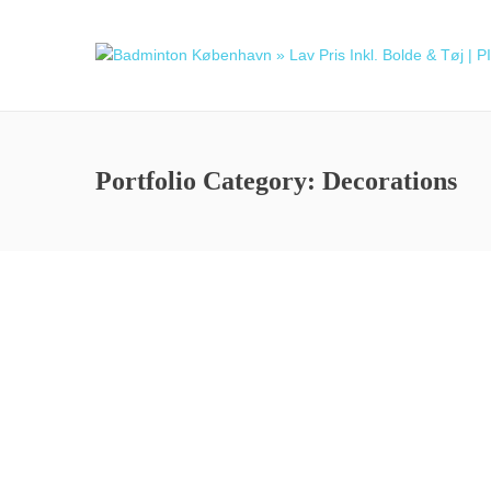
Portfolio Category:
Decorations
Fragile bottles
Morbi vitae magna pharetra, fringilla urna id,
scelerisque nisl. Praesent non laoreet nulla.
Cras pellentesque,…